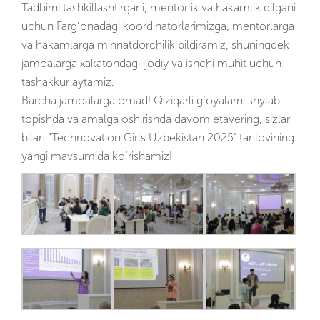
Tadbirni tashkillashtirgani, mentorlik va hakamlik qilgani
uchun Farg‘onadagi koordinatorlarimizga, mentorlarga
va hakamlarga minnatdorchilik bildiramiz, shuningdek
jamoalarga xakatondagi ijodiy va ishchi muhit uchun
tashakkur aytamiz.
Barcha jamoalarga omad! Qiziqarli g‘oyalarni shylab
topishda va amalga oshirishda davom etavering, sizlar
bilan “Technovation Girls Uzbekistan 2025” tanlovining
yangi mavsumida ko‘rishamiz!