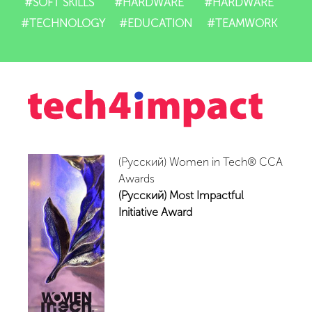
#SOFT SKILLS
#HARDWARE
#HARDWARE
#TECHNOLOGY
#EDUCATION
#TEAMWORK
(Русский) Women in Tech® CCA
Awards
(Русский) Most Impactful
Initiative Award