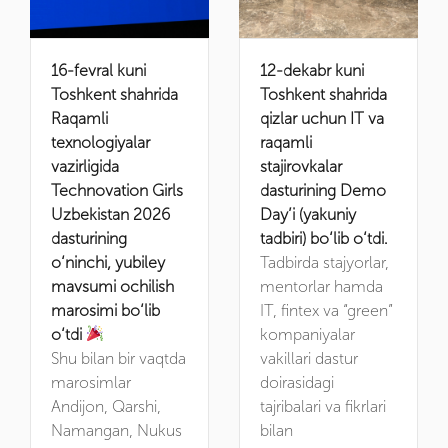
16-fevral kuni
12-dekabr kuni
Toshkent shahrida
Toshkent shahrida
Raqamli
qizlar uchun IT va
texnologiyalar
raqamli
vazirligida
stajirovkalar
Technovation Girls
dasturining Demo
Uzbekistan 2026
Day’i (yakuniy
dasturining
tadbiri) bo‘lib o‘tdi.
o‘ninchi, yubiley
Tadbirda stajyorlar,
mavsumi ochilish
mentorlar hamda
marosimi bo‘lib
IT, fintex va “green”
o‘tdi
kompaniyalar
Shu bilan bir vaqtda
vakillari dastur
marosimlar
doirasidagi
Andijon, Qarshi,
tajribalari va fikrlari
Namangan, Nukus
bilan