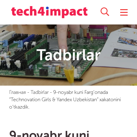
Tadbirlar
Главная
-
Tadbirlar
-
9-noyabr kuni Farg‘onada
“Technovation Girls & Yandex Uzbekistan” xakatonini
o‘tkazdik.
9-noyabr kuni