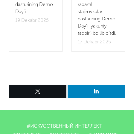
dasturining Demo
raqamli
Day’i
stajirovkalar
dasturining Demo
19 Dekabr 2025
Day’i (yakuniy
tadbiri) bo‘lib o‘tdi.
17 Dekabr 2025
#ИСКУССТВЕННЫЙ ИНТЕЛЛЕКТ