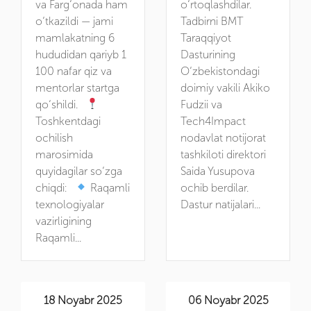
va Farg‘onada ham
o‘rtoqlashdilar.
o‘tkazildi — jami
Tadbirni BMT
mamlakatning 6
Taraqqiyot
hududidan qariyb 1
Dasturining
100 nafar qiz va
O‘zbekistondagi
mentorlar startga
doimiy vakili Akiko
qo‘shildi.
Fudzii va
Toshkentdagi
Tech4Impact
ochilish
nodavlat notijorat
marosimida
tashkiloti direktori
quyidagilar so‘zga
Saida Yusupova
chiqdi:
Raqamli
ochib berdilar.
texnologiyalar
Dastur natijalari...
vazirligining
Raqamli...
18 Noyabr 2025
06 Noyabr 2025