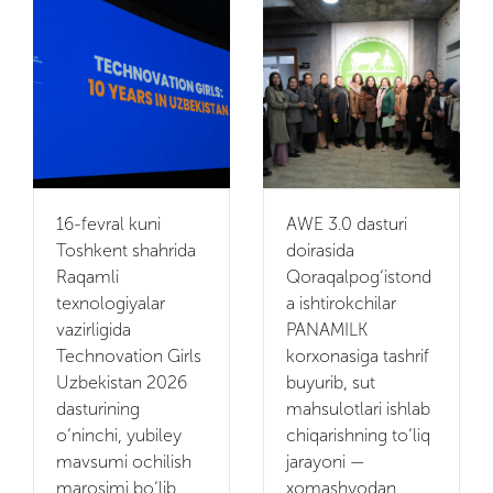
16-fevral kuni
AWE 3.0 dasturi
Toshkent shahrida
doirasida
Raqamli
Qoraqalpog‘istond
texnologiyalar
a ishtirokchilar
vazirligida
PANAMILK
Technovation Girls
korxonasiga tashrif
Uzbekistan 2026
buyurib, sut
dasturining
mahsulotlari ishlab
o‘ninchi, yubiley
chiqarishning to‘liq
mavsumi ochilish
jarayoni —
marosimi bo‘lib
xomashyodan