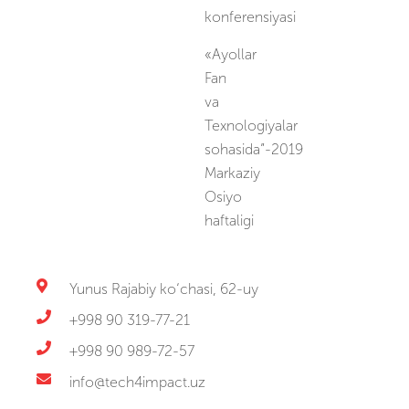
konferensiyasi
«Ayollar
Fan
va
Texnologiyalar
sohasida”-2019
Markaziy
Osiyo
haftaligi
Yunus Rajabiy ko‘chasi, 62-uy
+998 90 319-77-21
+998 90 989-72-57
info@tech4impact.uz