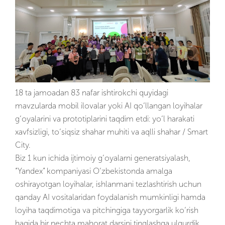
18 ta jamoadan 83 nafar ishtirokchi quyidagi
mavzularda mobil ilovalar yoki AI qo‘llangan loyihalar
g‘oyalarini va prototiplarini taqdim etdi: yo‘l harakati
xavfsizligi, to‘siqsiz shahar muhiti va aqlli shahar / Smart
City.
Biz 1 kun ichida ijtimoiy g‘oyalarni generatsiyalash,
“Yandex” kompaniyasi О‘zbekistonda amalga
oshirayotgan loyihalar, ishlanmani tezlashtirish uchun
qanday AI vositalaridan foydalanish mumkinligi hamda
loyiha taqdimotiga va pitchingiga tayyorgarlik ko‘rish
haqida bir nechta mahorat darsini tinglashga ulgurdik.