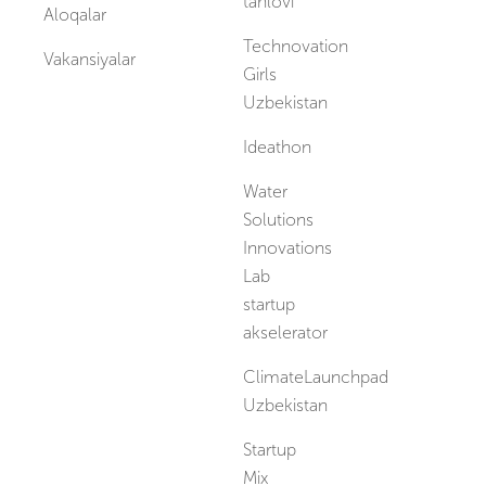
tanlovi
Aloqalar
Technovation
Vakansiyalar
Girls
Uzbekistan
Ideathon
Water
Solutions
Innovations
Lab
startup
akselerator
ClimateLaunchpad
Uzbekistan
Startup
Mix