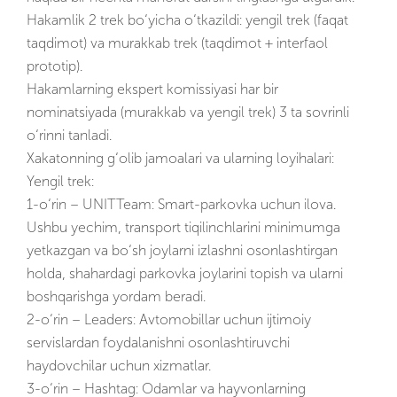
Hakamlik 2 trek bo‘yicha o‘tkazildi: yengil trek (faqat
taqdimot) va murakkab trek (taqdimot + interfaol
prototip).
Hakamlarning ekspert komissiyasi har bir
nominatsiyada (murakkab va yengil trek) 3 ta sovrinli
o‘rinni tanladi.
Xakatonning g‘olib jamoalari va ularning loyihalari:
Yengil trek:
1-o‘rin – UNITTeam: Smart-parkovka uchun ilova.
Ushbu yechim, transport tiqilinchlarini minimumga
yetkazgan va bo‘sh joylarni izlashni osonlashtirgan
holda, shahardagi parkovka joylarini topish va ularni
boshqarishga yordam beradi.
2-o‘rin – Leaders: Avtomobillar uchun ijtimoiy
servislardan foydalanishni osonlashtiruvchi
haydovchilar uchun xizmatlar.
3-o‘rin – Hashtag: Odamlar va hayvonlarning