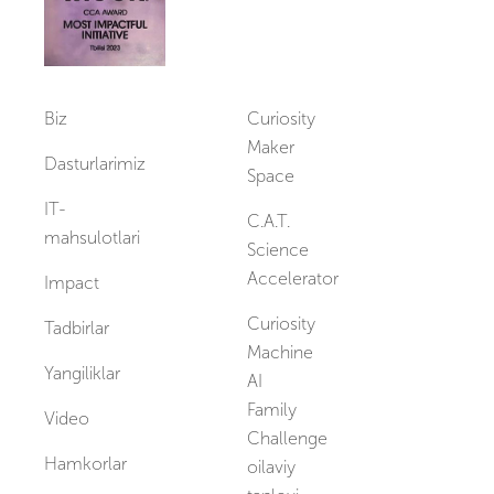
Biz
Curiosity
Maker
Dasturlarimiz
Space
IT-
C.A.T.
mahsulotlari
Science
Accelerator
Impact
Curiosity
Tadbirlar
Machine
Yangiliklar
AI
Family
Video
Challenge
Hamkorlar
oilaviy