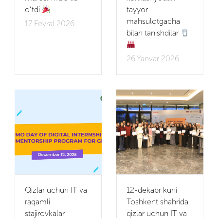
o‘tdi
tayyor
mahsulotgacha
17 Fevral 2026
bilan tanishdilar
26 Yanvar 2026
Qizlar uchun IT va
12-dekabr kuni
raqamli
Toshkent shahrida
stajirovkalar
qizlar uchun IT va