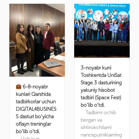
3-noyabr kuni
Toshkentda UniSat
Stage 3 dasturining
6-8-noyabr
yakuniy hisobot
kunlari Qarshida
tadbiri (Space Fest)
tadbirkorlar uchun
bo‘lib o‘tdi.
DIGITAL4BUSINES
Tadbirni ochib
S dasturi bo‘yicha
bergan va
oflayn treninglar
ishtirokchilarni
bo‘lib o‘tdi.
nanosputniklarning
Uch kun