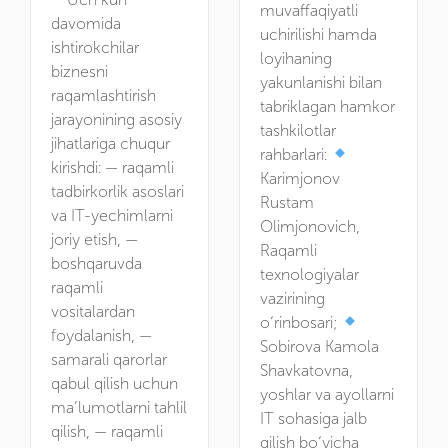
muvaffaqiyatli
davomida
uchirilishi hamda
ishtirokchilar
loyihaning
biznesni
yakunlanishi bilan
raqamlashtirish
tabriklagan hamkor
jarayonining asosiy
tashkilotlar
jihatlariga chuqur
rahbarlari:
kirishdi: — raqamli
Karimjonov
tadbirkorlik asoslari
Rustam
va IT-yechimlarni
Olimjonovich,
joriy etish, —
Raqamli
boshqaruvda
texnologiyalar
raqamli
vazirining
vositalardan
o‘rinbosari;
foydalanish, —
Sobirova Kamola
samarali qarorlar
Shavkatovna,
qabul qilish uchun
yoshlar va ayollarni
ma’lumotlarni tahlil
IT sohasiga jalb
qilish, — raqamli
qilish bo‘yicha