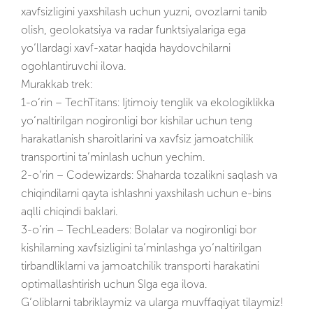
xavfsizligini yaxshilash uchun yuzni, ovozlarni tanib
olish, geolokatsiya va radar funktsiyalariga ega
yo‘llardagi xavf-xatar haqida haydovchilarni
ogohlantiruvchi ilova.
Murakkab trek:
1-o‘rin – TechTitans: Ijtimoiy tenglik va ekologiklikka
yo‘naltirilgan nogironligi bor kishilar uchun teng
harakatlanish sharoitlarini va xavfsiz jamoatchilik
transportini ta’minlash uchun yechim.
2-o‘rin – Codewizards: Shaharda tozalikni saqlash va
chiqindilarni qayta ishlashni yaxshilash uchun e-bins
aqlli chiqindi baklari.
3-o‘rin – TechLeaders: Bolalar va nogironligi bor
kishilarning xavfsizligini ta’minlashga yo‘naltirilgan
tirbandliklarni va jamoatchilik transporti harakatini
optimallashtirish uchun SIga ega ilova.
G‘oliblarni tabriklaymiz va ularga muvffaqiyat tilaymiz!