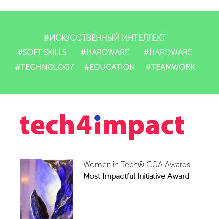
ИТ-продукты
#ИСКУССТВЕННЫЙ ИНТЕЛЛЕКТ
Impact
#SOFT SKILLS
#HARDWARE
#HARDWARE
#TECHNOLOGY
#EDUCATION
#TEAMWORK
Мероприятия
Новости
Видео
Партнеры
Women in Tech® CCA Awards
Most Impactful Initiative Award
Контакты
Вакансии