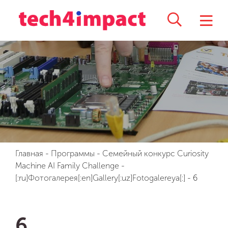
Главная
-
Программы
-
Семейный конкурс Curiosity
Machine AI Family Challenge
-
[:ru]Фотогалерея[:en]Gallery[:uz]Fotogalereya[:]
-
6
6