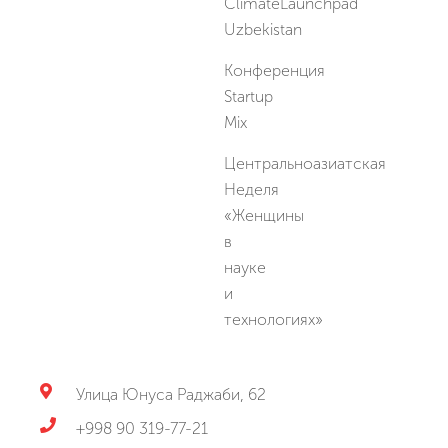
ClimateLaunchpad
Uzbekistan
Конференция
Startup
Mix
Центральноазиатская
Неделя
«Женщины
в
науке
и
технологиях»
Улица Юнуса Раджаби, 62
+998 90 319-77-21