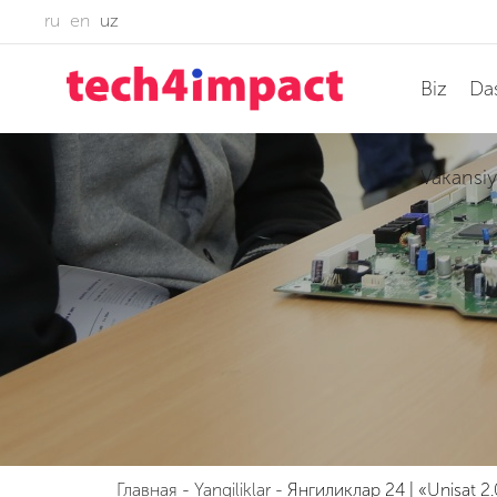
ru
en
uz
Biz
Das
Vakansiy
Главная
-
Yangiliklar
-
Янгиликлар 24 | «Unisat