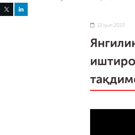
12 Iyun 2023
Янгилик
иштиро
тақдим