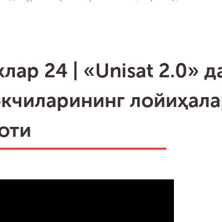
лар 24 | «Unisat 2.0» 
кчиларининг лойиҳал
оти