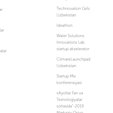
Technovation Girls
ar
Uzbekistan
Ideathon
ar
Water Solutions
Innovations Lab
startup akselerator
alar
ClimateLaunchpad
Uzbekistan
Startup Mix
konferensiyasi
«Ayollar Fan va
Texnologiyalar
sohasida”-2019
Markaziy Osiyo