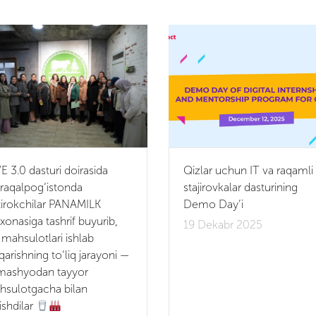
 3.0 dasturi doirasida
Qizlar uchun IT va raqamli
aqalpog‘istonda
stajirovkalar dasturining
tirokchilar PANAMILK
Demo Day’i
xonasiga tashrif buyurib,
19 Dekabr 2025
 mahsulotlari ishlab
qarishning to‘liq jarayoni —
mashyodan tayyor
sulotgacha bilan
ishdilar