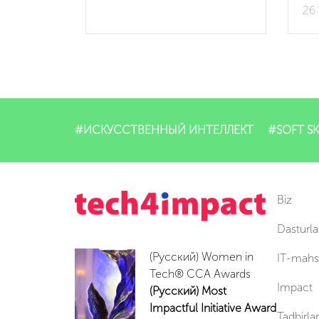
26 
#ИСКУССТВЕННЫЙ ИНТЕЛЛЕКТ
#SOFT SK
Biz
Dasturla
(Русский) Women in
IT-mahsu
Tech® CCA Awards
Impact
(Русский) Most
Impactful Initiative Award
Tadbirlar