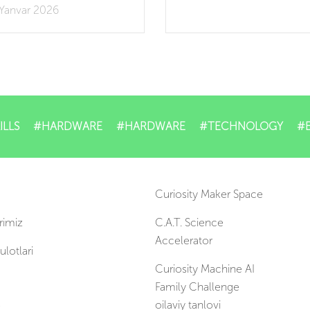
Yanvar 2026
ILLS
#HARDWARE
#HARDWARE
#TECHNOLOGY
#
Curiosity Maker Space
rimiz
C.A.T. Science
Accelerator
lotlari
Curiosity Machine AI
Family Challenge
oilaviy tanlovi