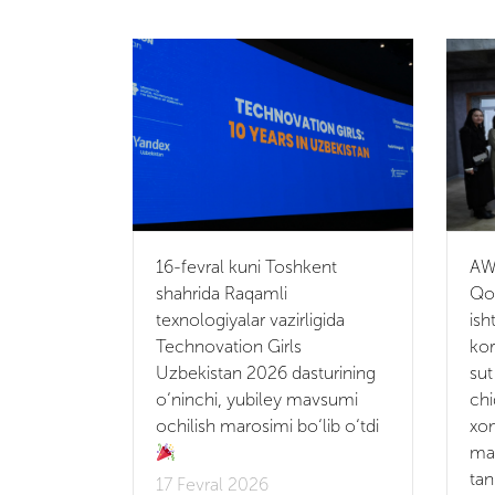
16-fevral kuni Toshkent
AWE
shahrida Raqamli
Qor
texnologiyalar vazirligida
ish
Technovation Girls
kor
Uzbekistan 2026 dasturining
sut
o‘ninchi, yubiley mavsumi
chi
ochilish marosimi bo‘lib o‘tdi
xo
mah
tan
17 Fevral 2026