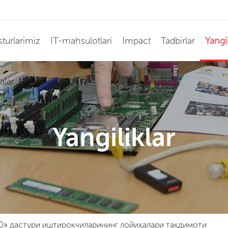
turlarimiz
IT-mahsulotlari
Impact
Tadbirlar
Yangil
alar
Yangiliklar
 2.0» дастури иштирокчиларининг лойиҳалари тақдимоти