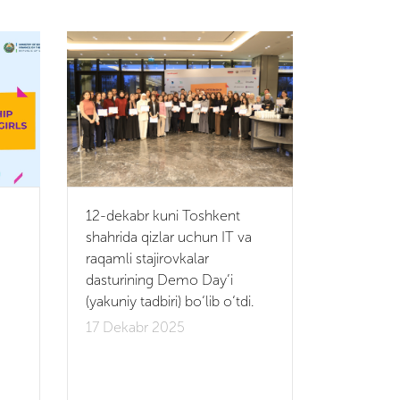
12-dekabr kuni Toshkent
shahrida qizlar uchun IT va
raqamli stajirovkalar
dasturining Demo Day’i
(yakuniy tadbiri) bo‘lib o‘tdi.
17 Dekabr 2025