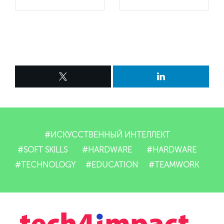
#ИСКУССТВЕННЫЙ ИНТЕЛЛЕКТ
#SOFT SKILLS
#HARDWARE
#HARDWARE
#TECHNOLOGY
#EDUCATION
#TEAMWORK