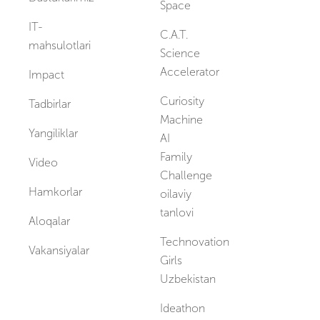
Space
IT-
C.A.T.
mahsulotlari
Science
Accelerator
Impact
Curiosity
Tadbirlar
Machine
Yangiliklar
AI
Family
Video
Challenge
Hamkorlar
oilaviy
tanlovi
Aloqalar
Technovation
Vakansiyalar
Girls
Uzbekistan
Ideathon