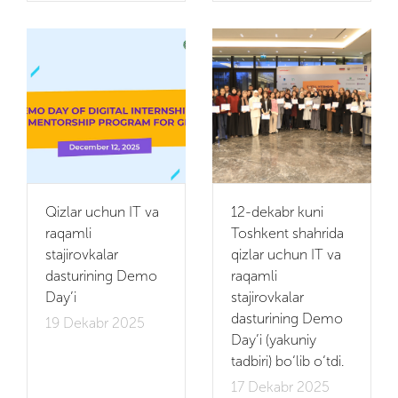
Qizlar uchun IT va
12-dekabr kuni
raqamli
Toshkent shahrida
stajirovkalar
qizlar uchun IT va
dasturining Demo
raqamli
Day’i
stajirovkalar
dasturining Demo
19 Dekabr 2025
Day’i (yakuniy
tadbiri) bo‘lib o‘tdi.
17 Dekabr 2025