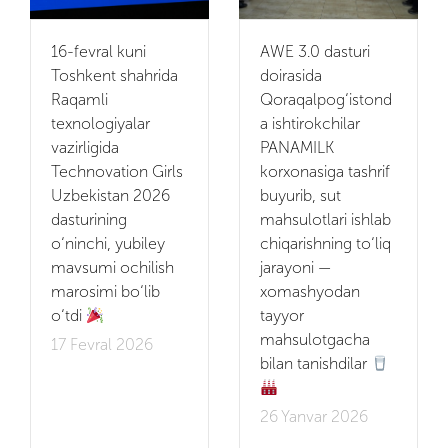
Video
16-fevral kuni
AWE 3.0 dasturi
Toshkent shahrida
doirasida
Raqamli
Qoraqalpog‘istond
Hamkorlar
texnologiyalar
a ishtirokchilar
vazirligida
PANAMILK
Aloqalar
Technovation Girls
korxonasiga tashrif
Uzbekistan 2026
buyurib, sut
Vakansiyalar
dasturining
mahsulotlari ishlab
o‘ninchi, yubiley
chiqarishning to‘liq
mavsumi ochilish
jarayoni —
marosimi bo‘lib
xomashyodan
o‘tdi
tayyor
mahsulotgacha
17 Fevral 2026
bilan tanishdilar
26 Yanvar 2026