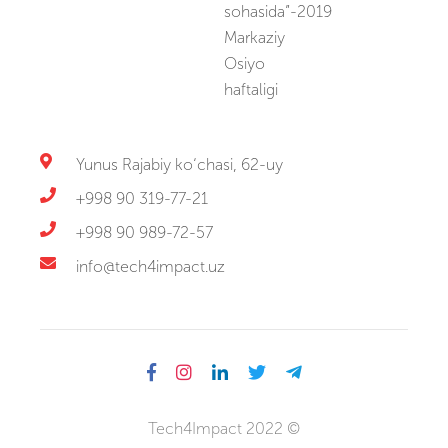
sohasida”-2019
Markaziy
Osiyo
haftaligi
Yunus Rajabiy ko‘chasi, 62-uy
+998 90 319-77-21
+998 90 989-72-57
info@tech4impact.uz
Tech4Impact 2022 ©