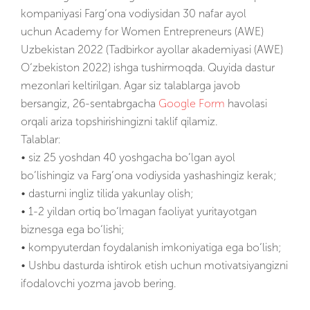
kompaniyasi Farg‘ona vodiysidan 30 nafar ayol
uchun Academy for Women Entrepreneurs (AWE)
Uzbekistan 2022 (Tadbirkor ayollar akademiyasi (AWE)
O‘zbekiston 2022) ishga tushirmoqda. Quyida dastur
mezonlari keltirilgan. Agar siz talablarga javob
bersangiz, 26-sentabrgacha
Google Form
havolasi
orqali ariza topshirishingizni taklif qilamiz.
Talablar:
• siz 25 yoshdan 40 yoshgacha bo’lgan ayol
bo’lishingiz va Farg’ona vodiysida yashashingiz kerak;
• dasturni ingliz tilida yakunlay olish;
• 1-2 yildan ortiq bo‘lmagan faoliyat yuritayotgan
biznesga ega bo‘lishi;
• kompyuterdan foydalanish imkoniyatiga ega bo‘lish;
• Ushbu dasturda ishtirok etish uchun motivatsiyangizni
ifodalovchi yozma javob bering.