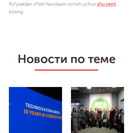
Roʻyxatdan oʻtish havolasini ochish uchun
shu yerni
bosing.
ru
en
Biz
Новости по теме
uz
Dasturlarimiz
IT-mahsulotlari
Impact
Tadbirlar
Yangiliklar