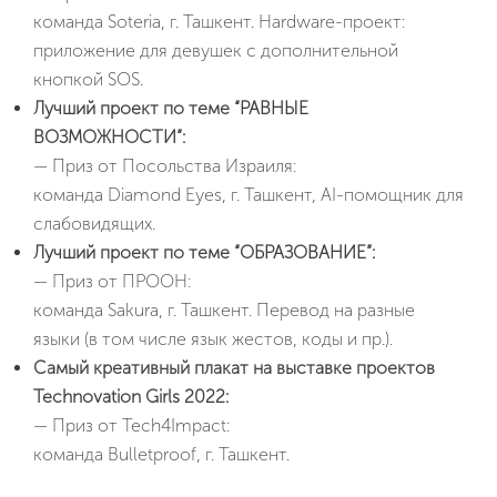
команда Soteria, г. Ташкент. Hardware-проект:
приложение для девушек с дополнительной
кнопкой SOS.
Лучший проект по теме “РАВНЫЕ
ВОЗМОЖНОСТИ”:
— Приз от Посольства Израиля:
команда Diamond Eyes, г. Ташкент, AI-помощник для
слабовидящих.
Лучший проект по теме “ОБРАЗОВАНИЕ”:
— Приз от ПРООН:
команда Sakura, г. Ташкент. Перевод на разные
языки (в том числе язык жестов, коды и пр.).
Самый креативный плакат на выставке проектов
ru
Technovation Girls 2022:
— Приз от Tech4Impact:
en
Мы
команда Bulletproof, г. Ташкент.
uz