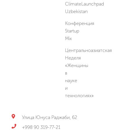
ClimateLaunchpad
Uzbekistan
Конференция
Startup
Mix
Центральноазиатская
Неделя
«Женщины
в
науке
и
технологиях»
Улица Юнуса Раджаби, 62
+998 90 319-77-21