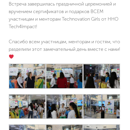
Программы
Встреча завершилась праздничной церемонией и
вручением сертификатов и подарков ВСЕМ
ИТ-продукты
участницам и менторам Technovation Girls от ННО
Tech4Impact!
Impact
Спасибо всем участницам, менторам и гостям, что
Мероприятия
разделили этот замечательный день вместе с нами!
Новости
Видео
Партнеры
Контакты