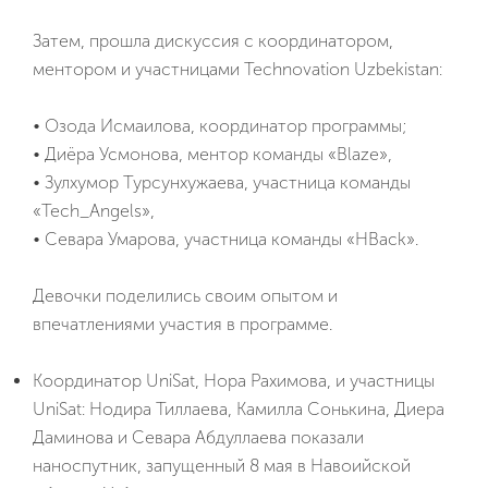
Затем, прошла дискуссия с координатором,
ментором и участницами Technovation Uzbekistan:
• Озода Исмаилова, координатор программы;
• Диёра Усмонова, ментор команды «Blaze»,
• Зулхумор Турсунхужаева, участница команды
«Tech_Angels»,
• Севара Умарова, участница команды «HBack».
Девочки поделились своим опытом и
впечатлениями участия в программе.
Координатор UniSat, Нора Рахимова, и участницы
UniSat: Нодира Тиллаева, Камилла Сонькина, Диера
Даминова и Севара Абдуллаева показали
наноспутник, запущенный 8 мая в Навоийской