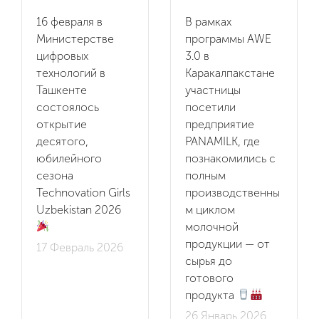
16 февраля в
В рамках
Министерстве
программы AWE
цифровых
3.0 в
технологий в
Каракалпакстане
Ташкенте
участницы
состоялось
посетили
открытие
предприятие
десятого,
PANAMILK, где
юбилейного
познакомились с
сезона
полным
Technovation Girls
производственны
Uzbekistan 2026
м циклом
молочной
продукции — от
17 Февраль 2026
сырья до
готового
продукта
26 Январь 2026