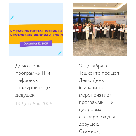
Impact
Мероприятия
Новости
Видео
Демо День
12 декабря в
программы IT и
Ташкенте прошел
Партнеры
цифровых
Демо День
стажировок для
(финальное
Контакты
девушек
мероприятие)
программы IT и
19 Декабрь 2025
цифровых
Вакансии
стажировок для
девушек.
Стажеры,