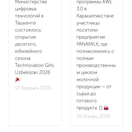
Министерстве
программы AWE
цифровых
3.0 в
технологий в
Каракалпакстане
Ташкенте
участницы
состоялось
посетили
открытие
предприятие
десятого,
PANAMILK, где
юбилейного
познакомились с
сезона
полным
Technovation Girls
производственны
Uzbekistan 2026
м циклом
ru
молочной
продукции — от
17 Февраль 2026
en
Мы
сырья до
uz
готового
Программы
продукта
26 Январь 2026
ИТ-продукты