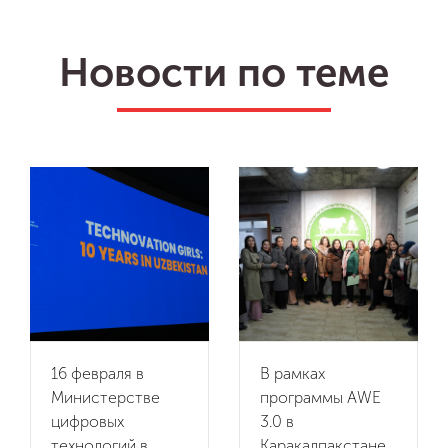
Новости по теме
ru
en
Мы
uz
Программы
ИТ-продукты
Impact
16 февраля в
В рамках
Министерстве
программы AWE
цифровых
3.0 в
Мероприятия
технологий в
Каракалпакстане