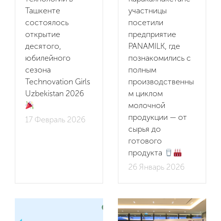
Ташкенте
участницы
Новости
состоялось
посетили
открытие
предприятие
Видео
десятого,
PANAMILK, где
юбилейного
познакомились с
сезона
полным
Партнеры
Technovation Girls
производственны
Uzbekistan 2026
м циклом
Контакты
молочной
продукции — от
17 Февраль 2026
Вакансии
сырья до
готового
продукта
26 Январь 2026