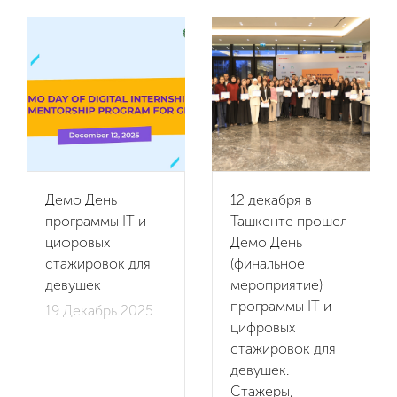
Impact
Мероприятия
Новости
Видео
Демо День
12 декабря в
программы IT и
Ташкенте прошел
Партнеры
цифровых
Демо День
стажировок для
(финальное
девушек
мероприятие)
Контакты
программы IT и
19 Декабрь 2025
цифровых
Вакансии
стажировок для
девушек.
Стажеры,