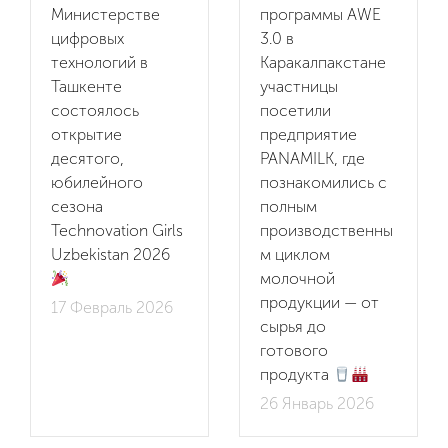
Министерстве
программы AWE
цифровых
3.0 в
технологий в
Каракалпакстане
Ташкенте
участницы
состоялось
посетили
открытие
предприятие
десятого,
PANAMILK, где
юбилейного
познакомились с
сезона
полным
Technovation Girls
производственны
Uzbekistan 2026
м циклом
молочной
ru
продукции — от
17 Февраль 2026
en
Мы
сырья до
готового
uz
продукта
Программы
26 Январь 2026
ИТ-продукты