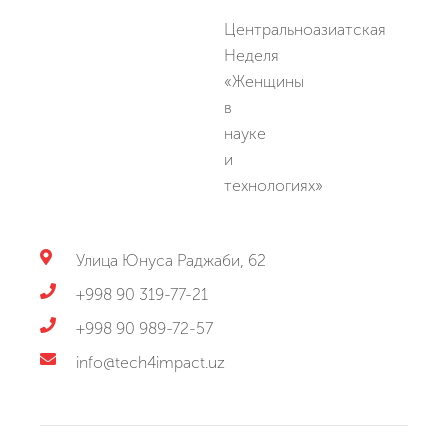
Центральноазиатская
Неделя
«Женщины
в
науке
и
технологиях»
Улица Юнуса Раджаби, 62
+998 90 319-77-21
+998 90 989-72-57
info@tech4impact.uz