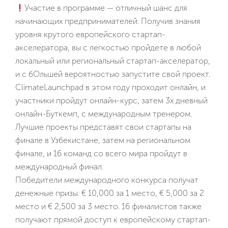
Участие в программе — отличный шанс для
начинающих предпринимателей. Получив знания
уровня крутого европейского стартап-
акселератора, вы с легкостью пройдете в любой
локальный или региональный стартап-акселератор,
и с бОльшей вероятностью запустите свой проект.
ru
ClimateLaunchpad в этом году проходит онлайн, и
en
Мы
участники пройдут онлайн-курс, затем 3х дневный
uz
онлайн-Буткемп, с международным тренером.
Программы
Лучшие проекты представят свои стартапы на
финале в Узбекистане, затем на региональном
финале, и 16 команд со всего мира пройдут в
ИТ-продукты
международный финал.
Победители международного конкурса получат
Impact
денежные призы: € 10,000 за 1 место, € 5,000 за 2
место и € 2,500 за 3 место. 16 финалистов также
Мероприятия
получают прямой доступ к европейскому стартап-