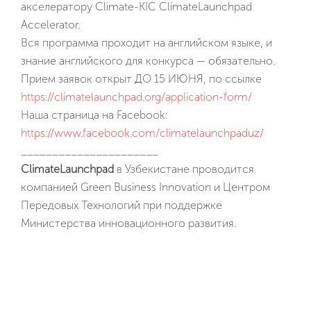
акселератору Climate-KIC ClimateLaunchpad
Новости
Accelerator.
Вся программа проходит на английском языке, и
Видео
знание английского для конкурса — обязательно.
Прием заявок открыт ДО 15 ИЮНЯ, по ссылке
Партнеры
https://climatelaunchpad.org/application-form/
Наша страница на Facebook:
Контакты
https://www.facebook.com/climatelaunchpaduz/
______________________
ClimateLaunchpad
в Узбекистане проводится
Вакансии
компанией Green Business Innovation и Центром
Передовых Технологий при поддержке
Министерства инновационного развития.