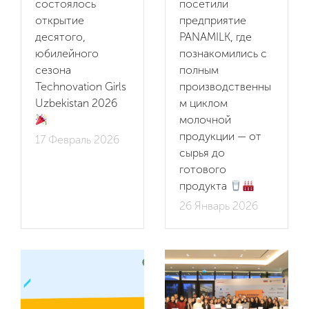
состоялось
посетили
открытие
предприятие
десятого,
PANAMILK, где
юбилейного
познакомились с
сезона
полным
Technovation Girls
производственны
Uzbekistan 2026
м циклом
молочной
продукции — от
17 Февраль 2026
сырья до
готового
продукта
26 Январь 2026