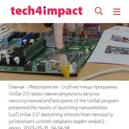
Главная
-
Мероприятия
-
[:ru]Участницы программы
UniSat 2.0 представили результаты запуска
наноспутников[:en]Participants of the UniSat program
presented the results of launching nanosattelites.
[:uz]“UniSat 2.0” dasturining ishtirokchilari nanosun’iy
yo‘ldoshlarni uchirish natijalarini taqdim etdilar[:]
-
photo_2023-05-31_14-14-58