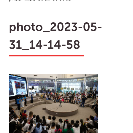
photo_2023-05-
31_14-14-58
ru
en
Мы