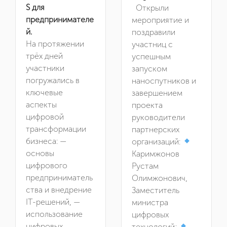
S для
Открыли
предпринимателе
мероприятие и
й.
поздравили
На протяжении
участниц с
трёх дней
успешным
участники
запуском
погружались в
наноспутников и
ключевые
завершением
аспекты
проекта
цифровой
руководители
трансформации
партнерских
бизнеса: —
организаций:
основы
Каримжонов
цифрового
Рустам
предприниматель
Олимжонович,
ства и внедрение
Заместитель
IT-решений, —
министра
использование
цифровых
цифровых
технологий;