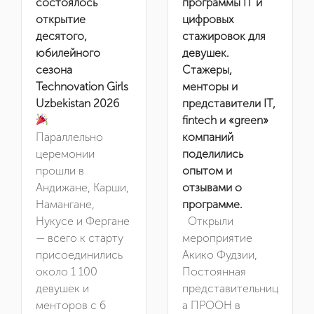
Мероприятия
состоялось
программы IT и
открытие
цифровых
десятого,
стажировок для
Новости
юбилейного
девушек.
сезона
Стажеры,
Видео
Technovation Girls
менторы и
Uzbekistan 2026
представители IT,
Партнеры
fintech и «green»
Параллельно
компаний
церемонии
поделились
Контакты
прошли в
опытом и
Андижане, Карши,
отзывами о
Вакансии
Намангане,
программе.
Нукусе и Фергане
Открыли
— всего к старту
мероприятие
присоединились
Акико Фудзии,
около 1 100
Постоянная
девушек и
представительниц
менторов с 6
а ПРООН в