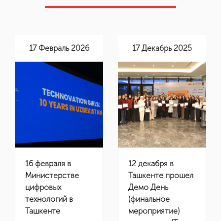
17 Февраль 2026
17 Декабрь 2025
ru
en
Мы
uz
Программы
16 февраля в
12 декабря в
ИТ-продукты
Министерстве
Ташкенте прошел
цифровых
Демо День
Impact
технологий в
(финальное
Ташкенте
мероприятие)