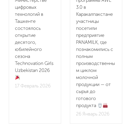
Министерстве
программы AWE
цифровых
3.0 в
технологий в
Каракалпакстане
Ташкенте
участницы
состоялось
посетили
открытие
предприятие
десятого,
PANAMILK, где
юбилейного
познакомились с
сезона
полным
Technovation Girls
производственны
Uzbekistan 2026
м циклом
молочной
продукции — от
17 Февраль 2026
сырья до
готового
продукта
26 Январь 2026